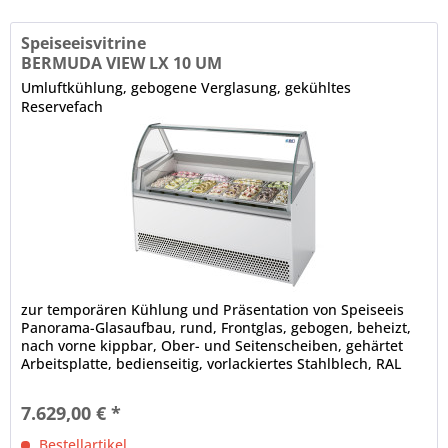
Speiseeisvitrine
BERMUDA VIEW LX 10 UM
Umluftkühlung, gebogene Verglasung, gekühltes
Reservefach
zur temporären Kühlung und Präsentation von Speiseeis
Panorama-Glasaufbau, rund, Frontglas, gebogen, beheizt,
nach vorne kippbar, Ober- und Seitenscheiben, gehärtet
Arbeitsplatte, bedienseitig, vorlackiertes Stahlblech, RAL
9006 (Grau) LED-Innenbeleuchtung, 5700 K (Kaltweiß)
elektronische Steuerung Digitalanzeige,
7.629,00 € *
Temperaturregelung automatische Abtauung (Heißgas),...
Bestellartikel