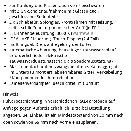
zur Kühlung und Präsentation von Fleischwaren
mit 2 GN-Schalenaufnahmen mit Glasspiegel,
geschlossene Seitenteile
2 x Schiebetür, Spionglas, Frontrahmen mit Heizung,
selbstschließend, ergonomischer Griff (je Tür)
LED
-Innenbeleuchtung, 3000 K (
Warmweiß
)
IDEAL AKE Steuerung, Touch-Display (2,4 Zoll)
multilingual, Drehzahlregelung der Lüfter
automatische Abtauung, bauseitiger Tauwasserablauf
erforderlich (oder elektrische
Tauwassverdunstungsschale als Sonderausstattung)
Maschinenfach unten, zwangsbelüftetes Kälteaggregat
im Unterbau montiert, abnehmbares Gitter, Verkabelung
/ Komponenten leicht erreichbar
Lamellenverdampfer, beschichtet, mit Umluft
Hinweis:
Pulverbeschichtung in verschiedenen RAL-Farbtönen auf
Anfrage gegen Aufpreis erhältlich. Bitte bei Bestellung
angeben. Bei Einbau ist ein Mindestabstand von 20 mm nach
oben sowie von 65 mm nach vorne einzuplanen.