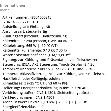
Informationen
mehr
Artikelnummer:
48531000813
GTIN:
4063377196161
Aufstellungsart:
Einbaugerät
Anschlussart:
steckerfertig
Kühlungsart (Produkt):
Umluftkühlung
Kältemittel:
R-290 (Propan) GWP100 AR5 3
Kälteleistung:
665 W | -10 °C (VT)
Kältemittel Füllemenge:
0,13 kg (130 g)
Warenpräsentationsfläche (TDA):
1,86 m²
Eignung:
zur Kühlung und Präsentation von Fleischwaren
Steuerung:
IDEAL AKE Steuerung, Touch-Display (2,4 Zoll)
Temperaturbereich:
2 bis 15 °C bei 25 °C UT und 60 % RF
Temperaturklassifizierung:
M1 - zur Kühlung von z.B. Fleisch,
Hackfleisch oder Geflügelprodukten
Klimaklasse:
3 (+25 °C UT und 60 % RF)
Isolierung:
Energiesparisolierung in mm: bis zu 40
Verkleidung außen:
CNS 1.4301, Sichtseiten gebürstet
Verkleidung innen:
CNS 1.4301
Anschlusswert Elektro:
0,61 kW | 230 V | 1 | 50 Hz
Energieeffizienzklasse:
C