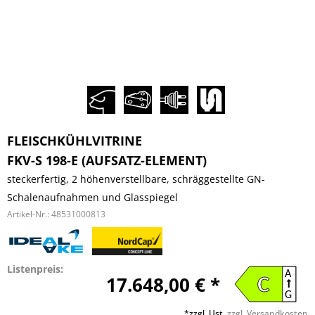
FLEISCHKÜHLVITRINE
FKV-S 198-E (AUFSATZ-ELEMENT)
steckerfertig, 2 höhenverstellbare, schräggestellte GN-
Schalenaufnahmen und Glasspiegel
Artikel-Nr.:
48531000813
Listenpreis:
A
17.648,00 € *
C
G
*zzgl. Ust.
zzgl. Versandkosten