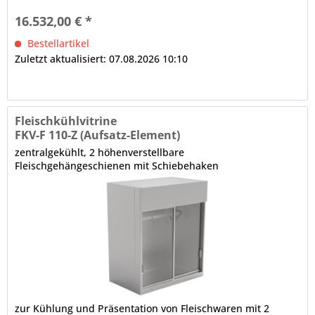
Drehzahlregelung der Lüfter automatische Abtauung,
16.532,00 € *
bauseitiger Tauwasserablauf erforderlich (oder...
Bestellartikel
Zuletzt aktualisiert: 07.08.2026 10:10
Fleischkühlvitrine
FKV-F 110-Z (Aufsatz-Element)
zentralgekühlt, 2 höhenverstellbare
Fleischgehängeschienen mit Schiebehaken
zur Kühlung und Präsentation von Fleischwaren mit 2