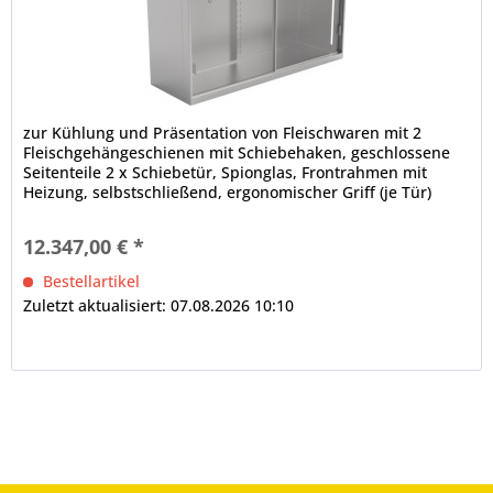
zur Kühlung und Präsentation von Fleischwaren mit 2
Fleischgehängeschienen mit Schiebehaken, geschlossene
Seitenteile 2 x Schiebetür, Spionglas, Frontrahmen mit
Heizung, selbstschließend, ergonomischer Griff (je Tür)
IDEAL AKE Steuerung, Touch-Display (2,4 Zoll) multilingual,
Drehzahlregelung der Lüfter automatische Abtauung,
12.347,00 € *
bauseitiger Tauwasserablauf erforderlich Hinweis:...
Bestellartikel
Zuletzt aktualisiert: 07.08.2026 10:10