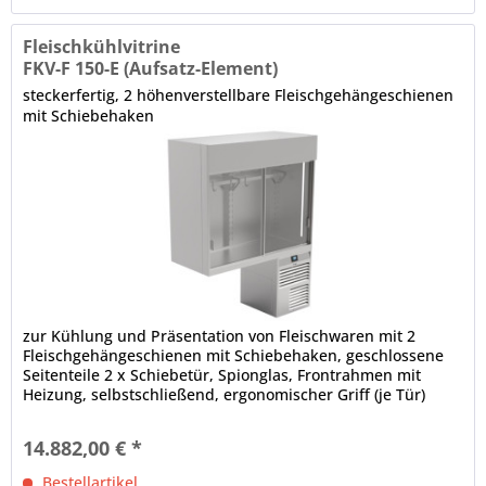
Fleischkühlvitrine
FKV-F 150-E (Aufsatz-Element)
steckerfertig, 2 höhenverstellbare Fleischgehängeschienen
mit Schiebehaken
zur Kühlung und Präsentation von Fleischwaren mit 2
Fleischgehängeschienen mit Schiebehaken, geschlossene
Seitenteile 2 x Schiebetür, Spionglas, Frontrahmen mit
Heizung, selbstschließend, ergonomischer Griff (je Tür)
IDEAL AKE Steuerung, Touch-Display (2,4 Zoll) multilingual,
Drehzahlregelung der Lüfter automatische Abtauung,
14.882,00 € *
bauseitiger Tauwasserablauf erforderlich (oder...
Bestellartikel