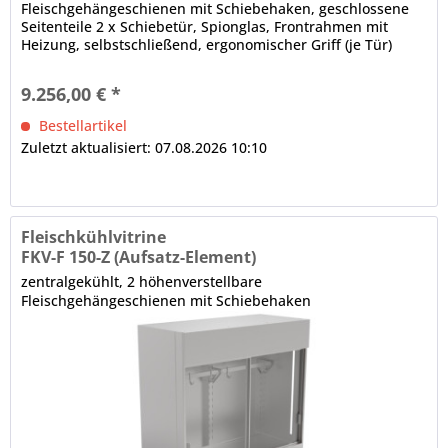
Fleischgehängeschienen mit Schiebehaken, geschlossene
Seitenteile 2 x Schiebetür, Spionglas, Frontrahmen mit
Heizung, selbstschließend, ergonomischer Griff (je Tür)
IDEAL AKE Steuerung, Touch-Display (2,4 Zoll) multilingual,
Drehzahlregelung der Lüfter automatische Abtauung,
9.256,00 € *
bauseitiger Tauwasserablauf erforderlich Hinweis:...
Bestellartikel
Zuletzt aktualisiert: 07.08.2026 10:10
Fleischkühlvitrine
FKV-F 150-Z (Aufsatz-Element)
zentralgekühlt, 2 höhenverstellbare
Fleischgehängeschienen mit Schiebehaken