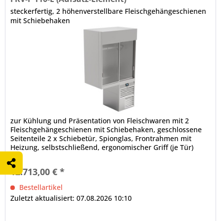
steckerfertig, 2 höhenverstellbare Fleischgehängeschienen
mit Schiebehaken
zur Kühlung und Präsentation von Fleischwaren mit 2
Fleischgehängeschienen mit Schiebehaken, geschlossene
Seitenteile 2 x Schiebetür, Spionglas, Frontrahmen mit
Heizung, selbstschließend, ergonomischer Griff (je Tür)
IDEAL AKE Steuerung, Touch-Display (2,4 Zoll) multilingual,
Drehzahlregelung der Lüfter automatische Abtauung,
12.713,00 € *
bauseitiger Tauwasserablauf erforderlich (oder...
Bestellartikel
Zuletzt aktualisiert: 07.08.2026 10:10