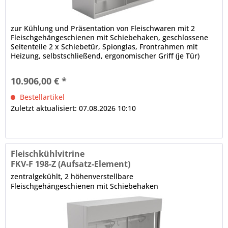
zur Kühlung und Präsentation von Fleischwaren mit 2
Fleischgehängeschienen mit Schiebehaken, geschlossene
Seitenteile 2 x Schiebetür, Spionglas, Frontrahmen mit
Heizung, selbstschließend, ergonomischer Griff (je Tür)
IDEAL AKE Steuerung, Touch-Display (2,4 Zoll) multilingual,
Drehzahlregelung der Lüfter automatische Abtauung,
10.906,00 € *
bauseitiger Tauwasserablauf erforderlich Hinweis:...
Bestellartikel
Zuletzt aktualisiert: 07.08.2026 10:10
Fleischkühlvitrine
FKV-F 198-Z (Aufsatz-Element)
zentralgekühlt, 2 höhenverstellbare
Fleischgehängeschienen mit Schiebehaken