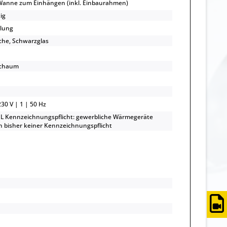
 Wanne zum Einhängen (inkl. Einbaurahmen)
ig
lung
äche, Schwarzglas
schaum
1
1
30 V | 1 | 50 Hz
L Kennzeichnungspflicht: gewerbliche Wärmegeräte
n bisher keiner Kennzeichnungspflicht