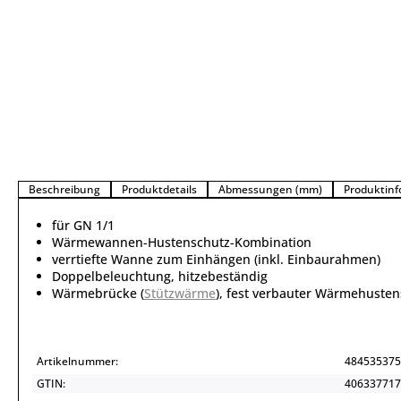
Beschreibung
Produktdetails
Abmessungen (mm)
Produktinf
für GN 1/1
Wärmewannen-Hustenschutz-Kombination
verrtiefte Wanne zum Einhängen (inkl. Einbaurahmen)
Doppelbeleuchtung, hitzebeständig
Wärmebrücke (
Stützwärme
), fest verbauter Wärmehusten
Artikelnummer:
484535375
GTIN:
406337717