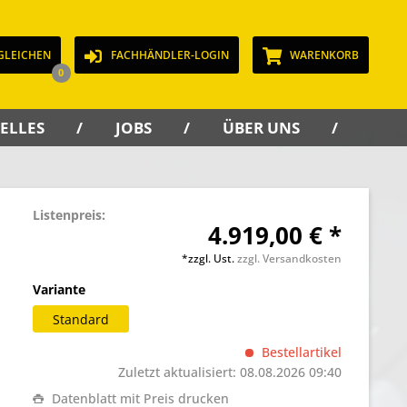
GLEICHEN
FACHHÄNDLER-LOGIN
WARENKORB
0
ELLES
JOBS
ÜBER UNS
KON
Listenpreis:
4.919,00 € *
*zzgl. Ust.
zzgl. Versandkosten
Variante
Standard
Bestellartikel
Zuletzt aktualisiert: 08.08.2026 09:40
Datenblatt mit Preis drucken