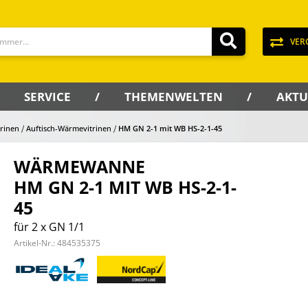
VER
SERVICE
THEMENWELTEN
AKTU
rinen
Auftisch-Wärmevitrinen
HM GN 2-1 mit WB HS-2-1-45
WÄRMEWANNE
HM GN 2-1 MIT WB HS-2-1-
45
für 2 x GN 1/1
Artikel-Nr.:
484535375