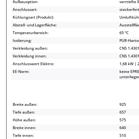
Aufbauoption:
verrtiefte
Anschlussart:
steckerfert
Kühlungsart (Produkt):
Umluftküh
Abstell- und Lagerfläche:
Ausstellfl
Temperaturbereich:
65 °C
Isolierung:
PUR-Hart
Verkleidung außen:
CNS 1.430
Verkleidung innen:
CNS 1.430
Anschlusswert Elektro:
1,68 kW | 2
EE-Norm:
keine EPRE
unterliege
Breite außen:
925
Tiefe außen:
657
Höhe außen:
575
Breite innen:
640
Tiefe innen:
510