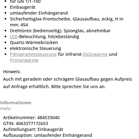
für GN 1/1-100
Einbaugerät
umlaufender Einhängerand
Sicherheitsglas-Frontscheibe, Glausaufbau, eckig, H in
mm: 454
Drehtüren (bedienseitig), Spionglas, abnehmbar
LED
-Beleuchtung, hitzebeständig
Quartz-Wärmebrücken
elektronische Steuerung
Piktogrammsteuerung
für Infrarot-
Stützwärme
und
Primärwärme
Hinweis:
Auch mit geradem oder schrägem Glasaufbau gegen Aufpreis
auf Anfrage erhältlich. Bitte sprechen Sie uns an.
Informationen
mehr
Artikelnummer:
484533040
GTIN:
4063377172653
Aufstellungsart:
Einbaugerät
Aufbauoption:
umlaufender Einhängerand