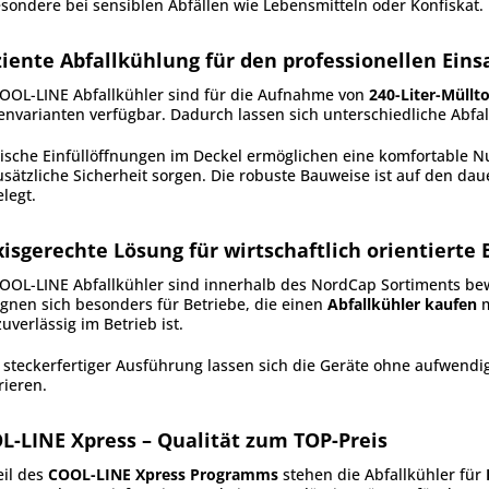
sondere bei sensiblen Abfällen wie Lebensmitteln oder Konfiskat.
iziente Abfallkühlung für den professionellen Eins
OOL-LINE Abfallkühler sind für die Aufnahme von
240-Liter-Müllt
nvarianten verfügbar. Dadurch lassen sich unterschiedliche Abfal
ische Einfüllöffnungen im Deckel ermöglichen eine komfortable N
usätzliche Sicherheit sorgen. Die robuste Bauweise ist auf den d
legt.
xisgerechte Lösung für wirtschaftlich orientierte 
OOL-LINE Abfallkühler sind innerhalb des NordCap Sortiments be
ignen sich besonders für Betriebe, die einen
Abfallkühler kaufen
m
uverlässig im Betrieb ist.
steckerfertiger Ausführung lassen sich die Geräte ohne aufwendige
rieren.
L-LINE Xpress – Qualität zum TOP-Preis
eil des
COOL-LINE Xpress Programms
stehen die Abfallkühler für