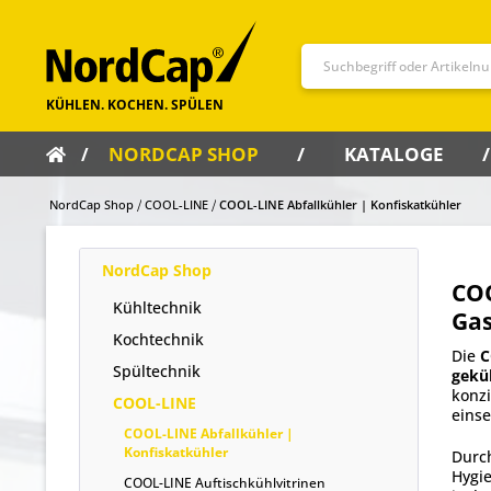
NORDCAP SHOP
KATALOGE
NordCap Shop
COOL-LINE
COOL-LINE Abfallkühler | Konfiskatkühler
NordCap Shop
COO
Kühltechnik
Ga
Kochtechnik
Die
C
Spültechnik
gekü
konzi
COOL-LINE
eins
COOL-LINE Abfallkühler |
Konfiskatkühler
Durch
Hygie
COOL-LINE Auftischkühlvitrinen