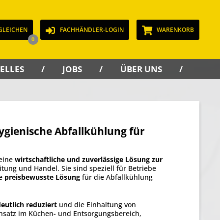
GLEICHEN
FACHHÄNDLER-LOGIN
WARENKORB
0
ELLES
JOBS
ÜBER UNS
KON
ygienische Abfallkühlung für
eine
wirtschaftliche und zuverlässige Lösung zur
tung und Handel. Sie sind speziell für Betriebe
ne
preisbewusste Lösung
für die Abfallkühlung
eutlich reduziert
und die Einhaltung von
Einsatz im Küchen- und Entsorgungsbereich,