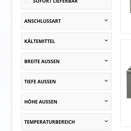
SOFORT LIEFERBAR
ANSCHLUSSART
steckerfertig
KÄLTEMITTEL
R-290 (Propan) GWP100 AR5 3
BREITE AUSSEN
1080
TIEFE AUSSEN
1700
2400
900
HÖHE AUSSEN
1253
TEMPERATURBEREICH