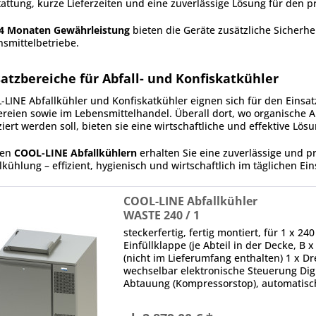
attung, kurze Lieferzeiten und eine zuverlässige Lösung für den pr
4 Monaten Gewährleistung
bieten die Geräte zusätzliche Sicherhe
smittelbetriebe.
satzbereiche für Abfall- und Konfiskatkühler
LINE Abfallkühler und Konfiskatkühler eignen sich für den Einsat
reien sowie im Lebensmittelhandel. Überall dort, wo organische A
iert werden soll, bieten sie eine wirtschaftliche und effektive Lösu
den
COOL-LINE Abfallkühlern
erhalten Sie eine zuverlässige und pr
lkühlung – effizient, hygienisch und wirtschaftlich im täglichen Ein
COOL-LINE Abfallkühler
WASTE 240 / 1
steckerfertig, fertig montiert, für 1 x 24
Einfüllklappe (je Abteil in der Decke, B
(nicht im Lieferumfang enthalten) 1 x Dre
wechselbar elektronische Steuerung Dig
Abtauung (Kompressorstop), automatisc
rechts, nicht...