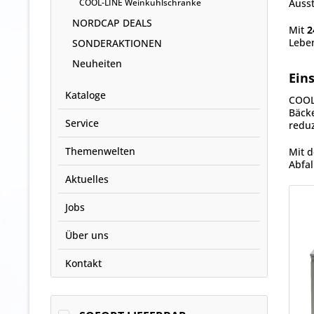
COOL-LINE Weinkühlschränke
Ausst
NORDCAP DEALS
Mit
2
Leben
SONDERAKTIONEN
Neuheiten
Ein
Kataloge
COOL-
Bäcke
Service
reduz
Themenwelten
Mit 
Abfal
Aktuelles
Jobs
Über uns
Kontakt