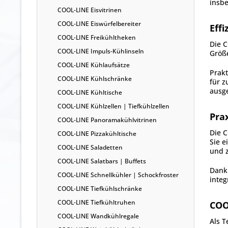
insbe
COOL-LINE Eisvitrinen
COOL-LINE Eiswürfelbereiter
Eff
COOL-LINE Freikühltheken
Die C
COOL-LINE Impuls-Kühlinseln
Größe
COOL-LINE Kühlaufsätze
Prakt
COOL-LINE Kühlschränke
für z
ausge
COOL-LINE Kühltische
COOL-LINE Kühlzellen | Tiefkühlzellen
Pra
COOL-LINE Panoramakühlvitrinen
Die C
COOL-LINE Pizzakühltische
Sie e
COOL-LINE Saladetten
und z
COOL-LINE Salatbars | Buffets
Dank 
COOL-LINE Schnellkühler | Schockfroster
integ
COOL-LINE Tiefkühlschränke
COOL-LINE Tiefkühltruhen
COO
COOL-LINE Wandkühlregale
Als T