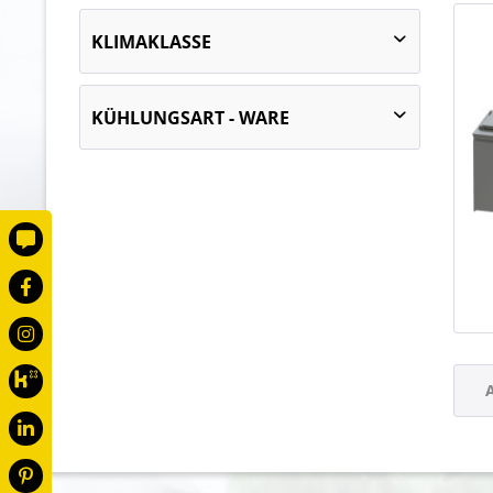
2 bis 10 °C bei 43 °C UT und 60 % RF
KLIMAKLASSE
4 (+30 °C UT und 55 % RF)
KÜHLUNGSART - WARE
statische Kühlung
Umluftkühlung
A