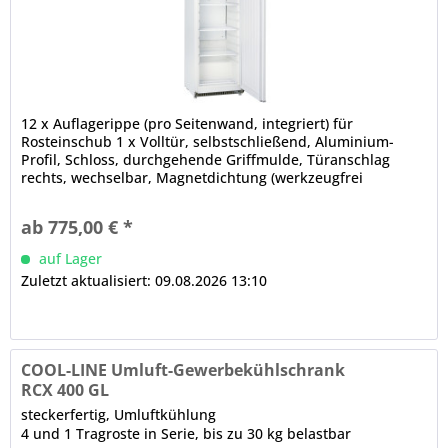
12 x Auflagerippe (pro Seitenwand, integriert) für
Rosteinschub 1 x Volltür, selbstschließend, Aluminium-
Profil, Schloss, durchgehende Griffmulde, Türanschlag
rechts, wechselbar, Magnetdichtung (werkzeugfrei
wechselbar) tiefgezogener Innenbehälter aus Kunststoff
elektronische Steuerung Digitalanzeige automatische
ab 775,00 € *
Abtauung, automatische Tauwasserverdunstung
(Aggregatabwärme)
auf Lager
Zuletzt aktualisiert: 09.08.2026 13:10
COOL-LINE Umluft-Gewerbekühlschrank
RCX 400 GL
steckerfertig, Umluftkühlung
4 und 1 Tragroste in Serie, bis zu 30 kg belastbar