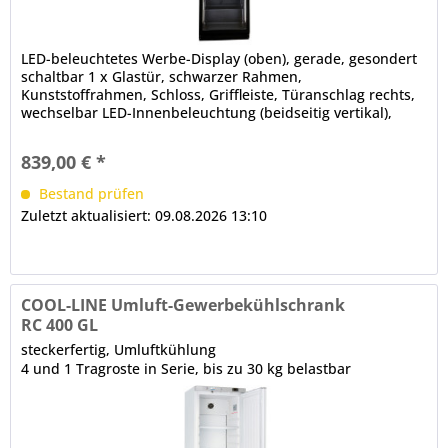
LED-beleuchtetes Werbe-Display (oben), gerade, gesondert
schaltbar 1 x Glastür, schwarzer Rahmen,
Kunststoffrahmen, Schloss, Griffleiste, Türanschlag rechts,
wechselbar LED-Innenbeleuchtung (beidseitig vertikal),
gesondert schaltbar tiefgezogener Innenbehälter mit
Kompressorstufe, abgerundete Ecken mechanische
839,00 € *
Steuerung Analogthermometer automatische Abtauung
Bestand prüfen
Zuletzt aktualisiert: 09.08.2026 13:10
COOL-LINE Umluft-Gewerbekühlschrank
RC 400 GL
steckerfertig, Umluftkühlung
4 und 1 Tragroste in Serie, bis zu 30 kg belastbar