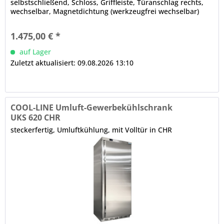
selbstschließend, Schloss, Griffleiste, Türanschlag rechts,
wechselbar, Magnetdichtung (werkzeugfrei wechselbar)
LED-Innenbeleuchtung abgerundete Ecken elektronische
Steuerung (in der Frontblende) Hauptschalter, LED-Display
1.475,00 € *
automatische Abtauung (elektrisch),...
auf Lager
Zuletzt aktualisiert: 09.08.2026 13:10
COOL-LINE Umluft-Gewerbekühlschrank
UKS 620 CHR
steckerfertig, Umluftkühlung, mit Volltür in CHR