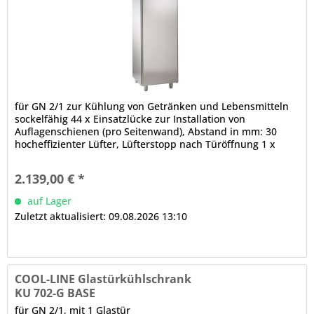
für GN 2/1 zur Kühlung von Getränken und Lebensmitteln
sockelfähig 44 x Einsatzlücke zur Installation von
Auflagenschienen (pro Seitenwand), Abstand in mm: 30
hocheffizienter Lüfter, Lüfterstopp nach Türöffnung 1 x
Volltür, CNS, selbstschließend, 180° - Öffnung, Schloss,
Griffleiste, Türanschlag rechts, wechselbar, 3-Kammer-
2.139,00 € *
Ballondichtung (werkzeugfrei wechselbar)...
auf Lager
Zuletzt aktualisiert: 09.08.2026 13:10
COOL-LINE Glastürkühlschrank
KU 702-G BASE
für GN 2/1, mit 1 Glastür