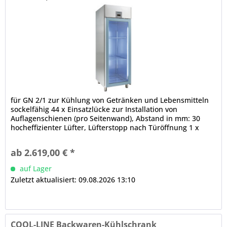
für GN 2/1 zur Kühlung von Getränken und Lebensmitteln
sockelfähig 44 x Einsatzlücke zur Installation von
Auflagenschienen (pro Seitenwand), Abstand in mm: 30
hocheffizienter Lüfter, Lüfterstopp nach Türöffnung 1 x
Glastür, selbstschließend, 180° - Öffnung, Schloss,
Griffleiste, Türanschlag rechts, werkseitig gegen Aufpreis
ab 2.619,00 € *
wechselbar, 3-Kammer-Ballondichtung (werkzeugfrei...
auf Lager
Zuletzt aktualisiert: 09.08.2026 13:10
COOL-LINE Backwaren-Kühlschrank