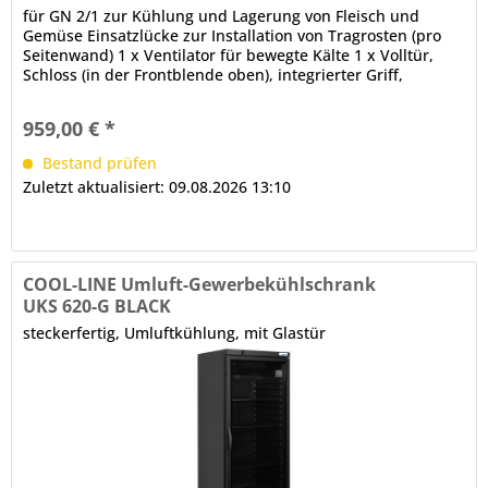
für GN 2/1 zur Kühlung und Lagerung von Fleisch und
Gemüse Einsatzlücke zur Installation von Tragrosten (pro
Seitenwand) 1 x Ventilator für bewegte Kälte 1 x Volltür,
Schloss (in der Frontblende oben), integrierter Griff,
durchgehend, Türanschlag rechts, wechselbar
(Sonderzubehör) tiefgezogener Innenbehälter mit
959,00 € *
Kompressorstufe elektronische Steuerung (in der
Frontblende)...
Bestand prüfen
Zuletzt aktualisiert: 09.08.2026 13:10
COOL-LINE Umluft-Gewerbekühlschrank
UKS 620-G BLACK
steckerfertig, Umluftkühlung, mit Glastür