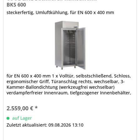
BKS 600
steckerfertig, Umluftkühlung, für EN 600 x 400 mm
für EN 600 x 400 mm 1 x Volltür, selbstschließend, Schloss,
ergonomischer Griff, Türanschlag rechts, wechselbar, 3-
Kammer-Ballondichtung (werkzeugfrei wechselbar)
verdampferfreier Innenraum, tiefgezogener Innenbehälter,
abgerundete Ecken elektronische Steuerung Digitalanzeige,
Auswahl an Betriebsarten mit höherer Luftfeuchtigkeit
2.559,00 € *
automatische Abtauung, automatische...
auf Lager
Zuletzt aktualisiert: 09.08.2026 13:10