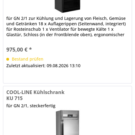
für GN 2/1 zur Kühlung und Lagerung von Fleisch, Gemüse
und Getränken 18 x Auflagerippen (Seitenwand, integriert)
für Rosteinschub 1 x Ventilator für bewegte Kälte 1 x
Glastür, Schloss (in der Frontblende oben), ergonomischer
Griff, gewölbt, Türanschlag rechts, wechselbar
(Sonderzubehör) LED-Innenbeleuchtung tiefgezogener
975,00 € *
Innenbehälter mit Kompressorstufe elektronische...
Bestand prüfen
Zuletzt aktualisiert: 09.08.2026 13:10
COOL-LINE Kühlschrank
KU 715
für GN 2/1, steckerfertig