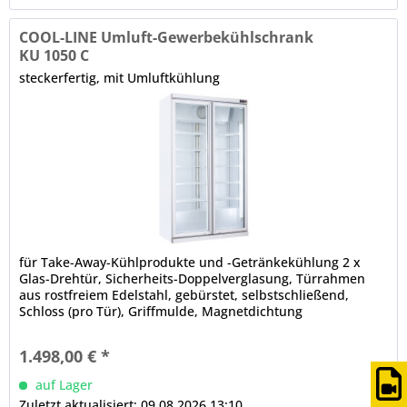
COOL-LINE Umluft-Gewerbekühlschrank
KU 1050 C
steckerfertig, mit Umluftkühlung
für Take-Away-Kühlprodukte und -Getränkekühlung 2 x
Glas-Drehtür, Sicherheits-Doppelverglasung, Türrahmen
aus rostfreiem Edelstahl, gebürstet, selbstschließend,
Schloss (pro Tür), Griffmulde, Magnetdichtung
(werkzeugfrei wechselbar) LED-Innenbeleuchtung
(beidseitig vertikal), gesondert schaltbar elektronische
1.498,00 € *
Steuerung Digitalanzeige automatische Abtauung,
automatische...
auf Lager
Zuletzt aktualisiert: 09.08.2026 13:10