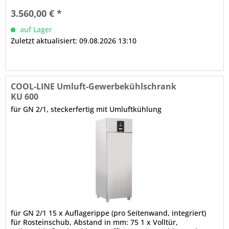
Fernbedienung Multi- / Monotemperaturzone, getrennt
3.560,00 € *
regelbar automatische Abtauung,...
auf Lager
Zuletzt aktualisiert: 09.08.2026 13:10
COOL-LINE Umluft-Gewerbekühlschrank
KU 600
für GN 2/1, steckerfertig mit Umluftkühlung
für GN 2/1 15 x Auflagerippe (pro Seitenwand, integriert)
für Rosteinschub, Abstand in mm: 75 1 x Volltür,