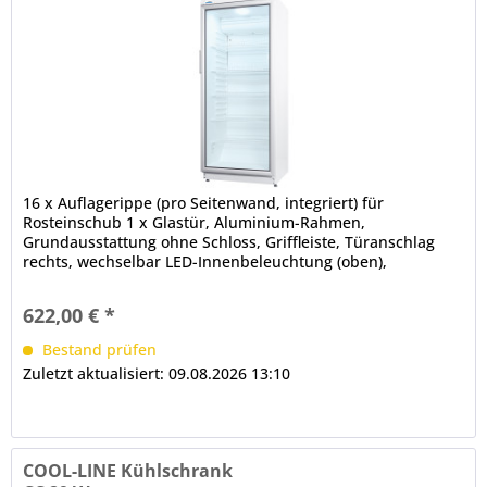
16 x Auflagerippe (pro Seitenwand, integriert) für
Rosteinschub 1 x Glastür, Aluminium-Rahmen,
Grundausstattung ohne Schloss, Griffleiste, Türanschlag
rechts, wechselbar LED-Innenbeleuchtung (oben),
gesondert schaltbar tiefgezogener Innenbehälter aus
Kunststoff, abgerundete Ecken mechanische Steuerung
622,00 € *
automatische Abtauung
Bestand prüfen
Zuletzt aktualisiert: 09.08.2026 13:10
COOL-LINE Kühlschrank