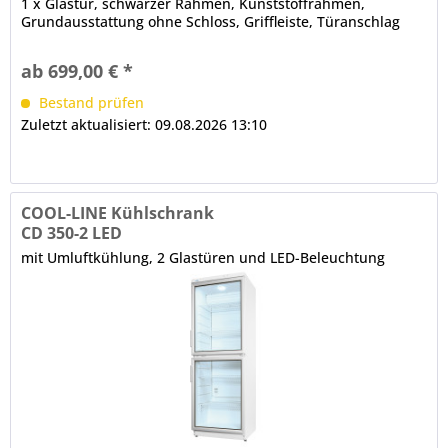
1 x Glastür, schwarzer Rahmen, Kunststoffrahmen,
Grundausstattung ohne Schloss, Griffleiste, Türanschlag
rechts, wechselbar, Magnetdichtung, schwarz (werkzeugfrei
wechselbar) LED-Innenbeleuchtung, gesondert schaltbar
ab 699,00 € *
tiefgezogener Innenbehälter aus Kunststoff,...
Bestand prüfen
Zuletzt aktualisiert: 09.08.2026 13:10
COOL-LINE Kühlschrank
CD 350-2 LED
mit Umluftkühlung, 2 Glastüren und LED-Beleuchtung