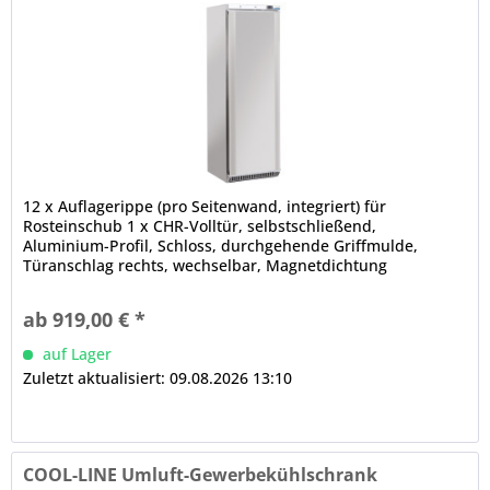
12 x Auflagerippe (pro Seitenwand, integriert) für
Rosteinschub 1 x CHR-Volltür, selbstschließend,
Aluminium-Profil, Schloss, durchgehende Griffmulde,
Türanschlag rechts, wechselbar, Magnetdichtung
(werkzeugfrei wechselbar) tiefgezogener Innenbehälter aus
Kunststoff elektronische Steuerung Digitalanzeige
ab 919,00 € *
automatische Abtauung, automatische
Tauwasserverdunstung (Aggregatabwärme)
auf Lager
Zuletzt aktualisiert: 09.08.2026 13:10
COOL-LINE Umluft-Gewerbekühlschrank