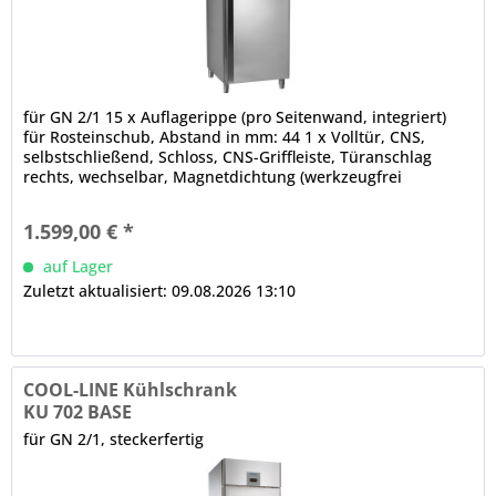
für GN 2/1 15 x Auflagerippe (pro Seitenwand, integriert)
für Rosteinschub, Abstand in mm: 44 1 x Volltür, CNS,
selbstschließend, Schloss, CNS-Griffleiste, Türanschlag
rechts, wechselbar, Magnetdichtung (werkzeugfrei
wechselbar) LED-Innenbeleuchtung verdampferfreier
Innenraum, abgerundete Ecken elektronische Steuerung
1.599,00 € *
Digitalanzeige automatische Abtauung, automatische...
auf Lager
Zuletzt aktualisiert: 09.08.2026 13:10
COOL-LINE Kühlschrank
KU 702 BASE
für GN 2/1, steckerfertig