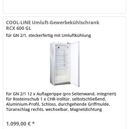
COOL-LINE Umluft-Gewerbekühlschrank
RCX 600 GL
für GN 2/1, steckerfertig mit Umluftkühlung
für GN 2/1 12 x Auflagerippe (pro Seitenwand, integriert)
für Rosteinschub 1 x CHR-Volltür, selbstschließend,
Aluminium-Profil, Schloss, durchgehende Griffmulde,
Türanschlag rechts, wechselbar, Magnetdichtung
(werkzeugfrei wechselbar) tiefgezogener Innenbehälter aus
Kunststoff elektronische Steuerung Digitalanzeige
1.099,00 € *
automatische Abtauung, automatische