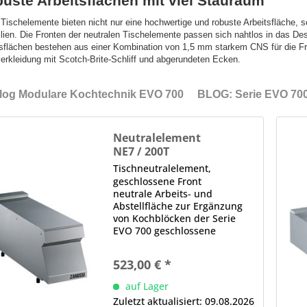
uste Arbeitsflächen mit viel Stauraum
 Tischelemente bieten nicht nur eine hochwertige und robuste Arbeitsfläche
lien. Die Fronten der neutralen Tischelemente passen sich nahtlos in das De
sflächen bestehen aus einer Kombination von 1,5 mm starkem CNS für die Fro
erkleidung mit Scotch-Brite-Schliff und abgerundeten Ecken.
log Modulare Kochtechnik EVO 700
BLOG: Serie EVO 70
Neutralelement
NE7 / 200T
Tischneutralelement,
geschlossene Front
neutrale Arbeits- und
Abstellfläche zur Ergänzung
von Kochblöcken der Serie
EVO 700 geschlossene
Ausführung einteilige,
gepresste Deckplatte aus CNS-
523,00 € *
Edelstahl glatte, gerundete
Kanten für einfache Reinigung
auf Lager
bündige Integration in...
Zuletzt aktualisiert: 09.08.2026