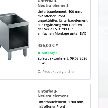
Unterbau-
Neutralelement
UE7 / 400-O
Unterbauelement, 400 mm,
mit offener Front
ungekühltes Unterbauelement
zur Ergänzung von Geräten
der Serie EVO 700 zur
einfachen Montage unter EVO
700 Tischgeräten geeignet
offene Ausführungen mit
436,00 € *
bedienseitig offenem
Stauraum für griffbereite
auf Lager
Lagerung von
Zuletzt aktualisiert: 09.08.2026
Küchenutensilien und...
09:40
Produkt vergleichen
Unterbau-
Neutralelement
UE7 / 1200-O
Unterbauelement, 1200 mm,
mit offener Front