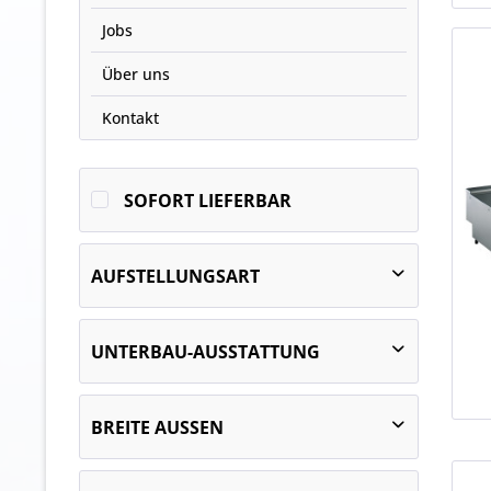
Jobs
Über uns
Kontakt
SOFORT LIEFERBAR
AUFSTELLUNGSART
Tischelement
UNTERBAU-AUSSTATTUNG
Unterbaugerät
1 x Flaschenschublade
BREITE AUSSEN
dreiseitig geschlossen, bedienseitig
offen
1200