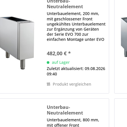
Unterbau-
Neutralelement
UE7 / 200-G
Unterbauelement, 200 mm,
mit geschlossener Front
ungekühltes Unterbauelement
zur Ergänzung von Geräten
der Serie EVO 700 zur
einfachen Montage unter EVO
700 Tischgeräten geeignet
Ausstattung mit geschlossener
482,00 € *
Front robuste
Edelstahlausführung mit
auf Lager
Scotch-Brite-Finish glatte
Zuletzt aktualisiert: 09.08.2026
Oberflächen...
09:40
Produkt vergleichen
Unterbau-
Neutralelement
UE7 / 800-O
Unterbauelement, 800 mm,
mit offener Front