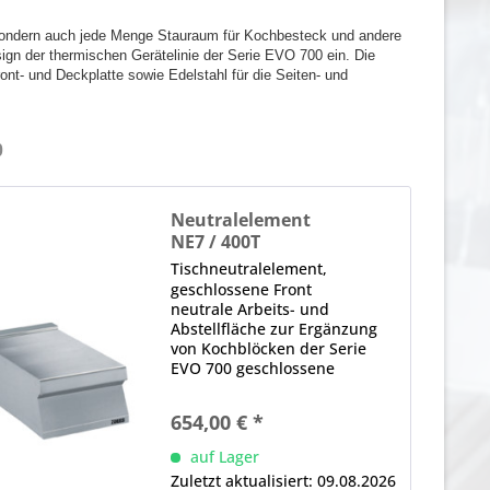
, sondern auch jede Menge Stauraum für Kochbesteck und andere
sign der thermischen Gerätelinie der Serie EVO 700 ein. Die
nt- und Deckplatte sowie Edelstahl für die Seiten- und
0
Neutralelement
NE7 / 400T
Tischneutralelement,
geschlossene Front
neutrale Arbeits- und
Abstellfläche zur Ergänzung
von Kochblöcken der Serie
EVO 700 geschlossene
Ausführung einteilige,
gepresste Deckplatte aus CNS-
654,00 € *
Edelstahl glatte, gerundete
Kanten für einfache Reinigung
auf Lager
bündige Integration in...
Zuletzt aktualisiert: 09.08.2026