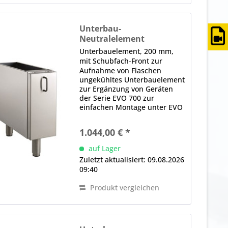
Unterbau-
Neutralelement
UE7 / 200-FL
Unterbauelement, 200 mm,
mit Schubfach-Front zur
Aufnahme von Flaschen
ungekühltes Unterbauelement
zur Ergänzung von Geräten
der Serie EVO 700 zur
einfachen Montage unter EVO
700 Tischgeräten geeignet
Flaschenschubladenausführung
1.044,00 € *
zur übersichtlichen
Aufbewahrung von Flaschen
auf Lager
und Verbrauchsmaterialien...
Zuletzt aktualisiert: 09.08.2026
09:40
Produkt vergleichen