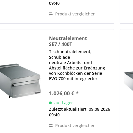
09:40
Produkt vergleichen
Neutralelement
SE7 / 400T
Tischneutralelement,
Schublade
neutrale Arbeits- und
Abstellfläche zur Ergänzung
von Kochblöcken der Serie
EVO 700 mit integrierter
Schublade einteilige,
gepresste Deckplatte aus CNS-
1.026,00 € *
Edelstahl glatte, gerundete
Kanten für einfache Reinigung
auf Lager
bündige Integration in...
Zuletzt aktualisiert: 09.08.2026
09:40
Produkt vergleichen