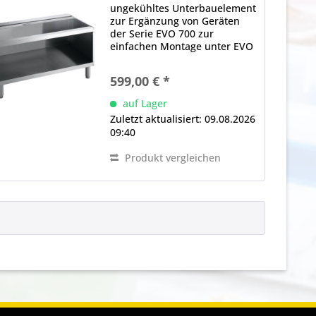
ungekühltes Unterbauelement
zur Ergänzung von Geräten
der Serie EVO 700 zur
einfachen Montage unter EVO
700 Tischgeräten geeignet
offene Ausführungen mit
599,00 € *
bedienseitig offenem
Stauraum für griffbereite
auf Lager
Lagerung von
Zuletzt aktualisiert: 09.08.2026
Küchenutensilien und...
09:40
Produkt vergleichen