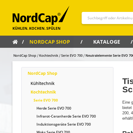
NORDCAP SHOP
KATALOGE
NordCap Shop
Kochtechnik
Serie EVO 700
Neutralelemente Serie EVO 70
NordCap Shop
Ti
Kühltechnik
Sc
Kochtechnik
Serie EVO 700
Eine g
bietet
Herde Serie EVO 700
200, 
Infrarot-Ceranherde Serie EVO 700
erhältl
Induktionsgeräte Serie EVO 700
Woks Serie EVO 700