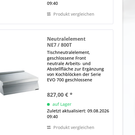
09:40
Produkt vergleichen
Neutralelement
NE7 / 800T
Tischneutralelement,
geschlossene Front
neutrale Arbeits- und
Abstellfläche zur Ergänzung
von Kochblöcken der Serie
EVO 700 geschlossene
Ausführung einteilige,
gepresste Deckplatte aus CNS-
827,00 € *
Edelstahl glatte, gerundete
Kanten für einfache Reinigung
auf Lager
bündige Integration in...
Zuletzt aktualisiert: 09.08.2026
09:40
Produkt vergleichen