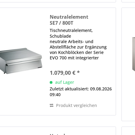
Neutralelement
SE7 / 800T
Tischneutralelement,
Schublade
neutrale Arbeits- und
Abstellfläche zur Ergänzung
von Kochblöcken der Serie
EVO 700 mit integrierter
Schublade einteilige,
gepresste Deckplatte aus CNS-
1.079,00 € *
Edelstahl glatte, gerundete
Kanten für einfache Reinigung
auf Lager
bündige Integration in...
Zuletzt aktualisiert: 09.08.2026
09:40
Produkt vergleichen