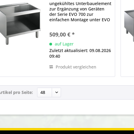
ungekühltes Unterbauelement
zur Ergänzung von Geräten
der Serie EVO 700 zur
einfachen Montage unter EVO
700 Tischgeräten geeignet
offene Ausführungen mit
509,00 € *
bedienseitig offenem
Stauraum für griffbereite
auf Lager
Lagerung von
Zuletzt aktualisiert: 09.08.2026
Küchenutensilien und...
09:40
Produkt vergleichen
rtikel pro Seite: