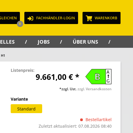
GLEICHEN
FACHHÄNDLER-LOGIN
WARENKORB
0
ELLES
JOBS
ÜBER UNS
KON
 H1
Listenpreis:
A
9.661,00 € *
B
G
*zzgl. Ust.
zzgl. Versandkosten
Variante
Standard
Bestellartikel
Zuletzt aktualisiert: 07.08.2026 08:40