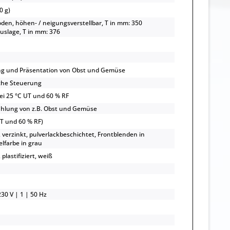
0 g)
oden, höhen- / neigungsverstellbar, T in mm: 350
uslage, T in mm: 376
ng und Präsentation von Obst und Gemüse
che Steuerung
bei 25 °C UT und 60 % RF
ühlung von z.B. Obst und Gemüse
UT und 60 % RF)
, verzinkt, pulverlackbeschichtet, Frontblenden in
elfarbe in grau
 plastifiziert, weiß
30 V | 1 | 50 Hz