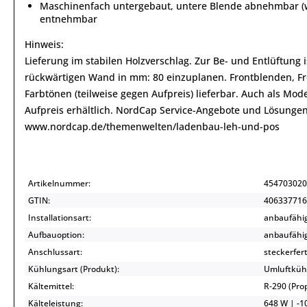
Maschinenfach untergebaut, untere Blende abnehmbar (w
entnehmbar
Hinweis:
Lieferung im stabilen Holzverschlag. Zur Be- und Entlüftung
rückwärtigen Wand in mm: 80 einzuplanen. Frontblenden, Fro
Farbtönen (teilweise gegen Aufpreis) lieferbar. Auch als Mo
Aufpreis erhältlich. NordCap Service-Angebote und Lösunge
www.nordcap.de/themenwelten/ladenbau-leh-und-pos
Artikelnummer:
454703020
GTIN:
406337716
Installationsart:
anbaufähi
Aufbauoption:
anbaufähi
Anschlussart:
steckerfert
Kühlungsart (Produkt):
Umluftküh
Kältemittel:
R-290 (Pr
Kälteleistung:
648 W | -10