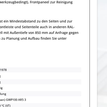
erkzeugbedingt), Frontpaneel zur Reinigung
 ist ein Mindestabstand zu den Seiten und zur
ntleiste und Seitenteile auch in anderen RAL-
dell mit Außentiefe von 850 mm auf Anfrage gegen
n zu Planung und Aufbau finden Sie unter
1978
g
g
ig
lung
opan) GWP100 AR5 3
 °C (VT)