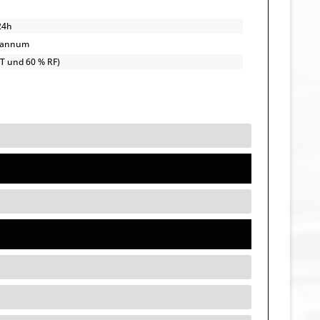
24h
/annum
UT und 60 % RF)