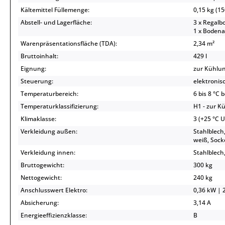
Kältemittel Füllemenge:
0,15 kg (15
Abstell- und Lagerfläche:
3 x Regalb
1 x Bodena
Warenpräsentationsfläche (TDA):
2,34 m²
Bruttoinhalt:
429 l
Eignung:
zur Kühlu
Steuerung:
elektronis
Temperaturbereich:
6 bis 8 °C 
Temperaturklassifizierung:
H1 - zur K
Klimaklasse:
3 (+25 °C 
Verkleidung außen:
Stahlblech
weiß, Sock
Verkleidung innen:
Stahlblech,
Bruttogewicht:
300 kg
Nettogewicht:
240 kg
Anschlusswert Elektro:
0,36 kW | 2
Absicherung:
3,14 A
Energieeffizienzklasse:
B