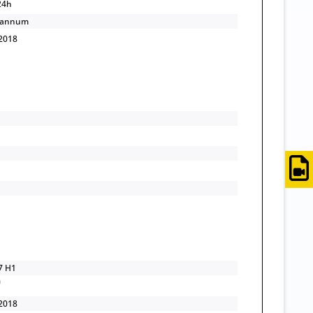
24h
/annum
2018
7 H1
2018