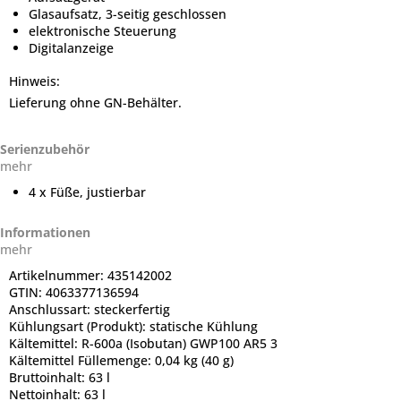
Glasaufsatz, 3-seitig geschlossen
elektronische Steuerung
Digitalanzeige
Hinweis:
Lieferung ohne GN-Behälter.
Serienzubehör
mehr
4 x Füße, justierbar
Informationen
mehr
Artikelnummer:
435142002
GTIN:
4063377136594
Anschlussart:
steckerfertig
Kühlungsart (Produkt):
statische Kühlung
Kältemittel:
R-600a (Isobutan) GWP100 AR5 3
Kältemittel Füllemenge:
0,04 kg (40 g)
Bruttoinhalt:
63 l
Nettoinhalt:
63 l