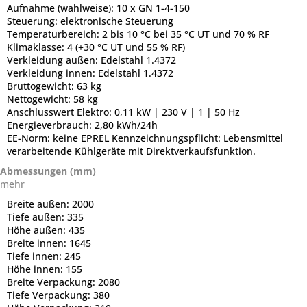
Aufnahme (wahlweise):
10 x GN 1-4-150
Steuerung:
elektronische Steuerung
Temperaturbereich:
2 bis 10 °C bei 35 °C UT und 70 % RF
Klimaklasse:
4 (+30 °C UT und 55 % RF)
Verkleidung außen:
Edelstahl 1.4372
Verkleidung innen:
Edelstahl 1.4372
Bruttogewicht:
63 kg
Nettogewicht:
58 kg
Anschlusswert Elektro:
0,11 kW | 230 V | 1 | 50 Hz
Energieverbrauch:
2,80 kWh/24h
EE-Norm:
keine EPREL Kennzeichnungspflicht: Lebensmittel
verarbeitende Kühlgeräte mit Direktverkaufsfunktion.
Abmessungen (mm)
mehr
Breite außen:
2000
Tiefe außen:
335
Höhe außen:
435
Breite innen:
1645
Tiefe innen:
245
Höhe innen:
155
Breite Verpackung:
2080
Tiefe Verpackung:
380