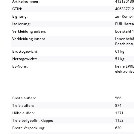
Artikelnummer:
413130130
GTIN:
406337712
Eignung:
zur Kombin
Isolierung:
PUR-Hartsc
Verkleidung außen:
Edelstahl 
Verkleidung innen:
Innenbehäl
Beschichtu
Bruttogewicht:
61 kg
Nettogewicht:
51 kg
EE-Norm:
keine EPRE
elektroni
Breite außen:
566
Tiefe außen:
874
Höhe außen:
1271
Tiefe bei geöffn. Klappe:
1153
Breite Verpackung:
620