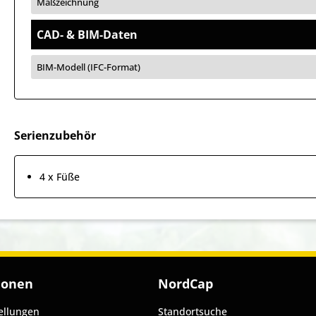
Maßzeichnung
CAD- & BIM-Daten
BIM-Modell (IFC-Format)
Serienzubehör
4 x Füße
ionen
NordCap
ellungen
Standortsuche