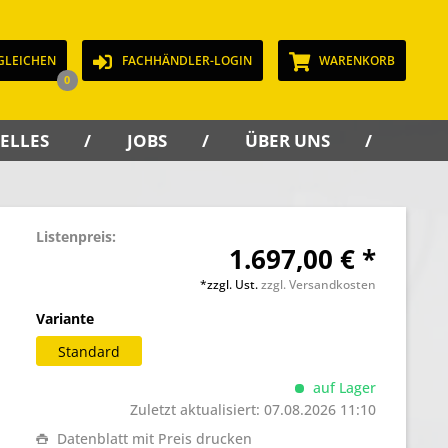
GLEICHEN
FACHHÄNDLER-LOGIN
WARENKORB
0
ELLES
JOBS
ÜBER UNS
KON
Listenpreis:
1.697,00 € *
*zzgl. Ust.
zzgl. Versandkosten
Variante
Standard
auf Lager
Zuletzt aktualisiert: 07.08.2026 11:10
Datenblatt mit Preis drucken