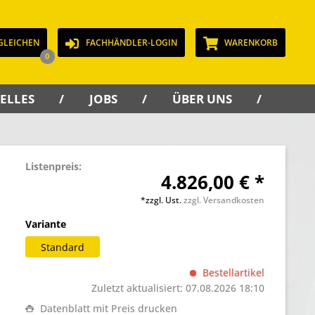
GLEICHEN
FACHHÄNDLER-LOGIN
WARENKORB
0
ELLES
JOBS
ÜBER UNS
KON
Listenpreis:
4.826,00 € *
*zzgl. Ust.
zzgl. Versandkosten
Variante
Standard
Bestellartikel
Zuletzt aktualisiert: 07.08.2026 18:10
Datenblatt mit Preis drucken