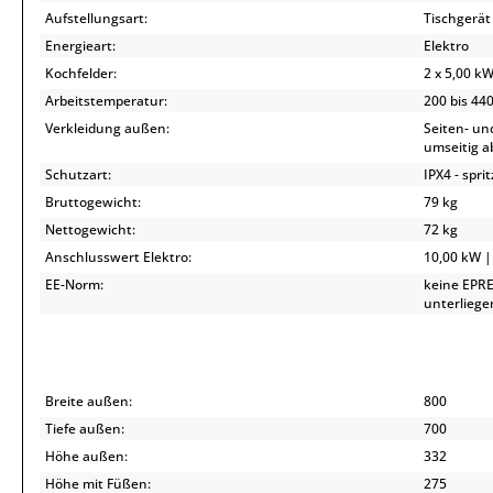
Aufstellungsart:
Tischgerät
Energieart:
Elektro
Kochfelder:
2 x 5,00 kW
Arbeitstemperatur:
200 bis 440
Verkleidung außen:
Seiten- und
umseitig 
Schutzart:
IPX4 - spr
Bruttogewicht:
79 kg
Nettogewicht:
72 kg
Anschlusswert Elektro:
10,00 kW |
EE-Norm:
keine EPRE
unterliege
Breite außen:
800
Tiefe außen:
700
Höhe außen:
332
Höhe mit Füßen:
275