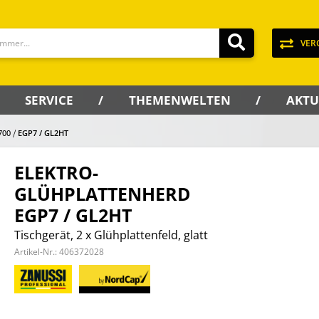
VER
SERVICE
THEMENWELTEN
AKTU
700
EGP7 / GL2HT
ELEKTRO-
GLÜHPLATTENHERD
EGP7 / GL2HT
Tischgerät, 2 x Glühplattenfeld, glatt
Artikel-Nr.:
406372028