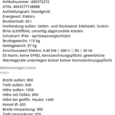
Artikelnummer:
406372272
GTIN:
4063377138888
Aufstellungsart:
Standgerät
Energieart:
Elektro
Bruttoinhalt:
60 l
Verkleidung außen:
Seiten- und Rückwand: Edelstahl, Scotch-
Brite-Schliffbild, umseitig abgerundete Kanten
Schutzart:
IPX4 - spritzwassergeschützt
Bruttogewicht:
115 kg
Nettogewicht:
87 kg
Anschlusswert Elektro:
9,40 kW | 400 V | 3N | 50 Hz
EE-Norm:
keine EPREL Kennzeichnungspflicht: gewerbliche
Wärmegeräte unterliegen bisher keiner Kennzeichnungspflicht
Abmessungen (mm)
mehr
Breite außen:
800
Tiefe außen:
830
Höhe außen:
1056
Höhe mit Füßen:
850
Höhe bei geöffn. Haube:
1440
Kessel Ø:
420
Breite Verpackung:
900
Tiefe Verpackung:
920