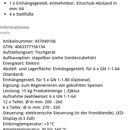
1 x Einhängegestell, entnehmbar, Einschub-Abstand in
mm: 64
4 x Stellfüße
Informationen
mehr
Artikelnummer:
437040106
GTIN:
4063377156134
Aufstellungsart:
Tischgerät
Aufbauoption:
stapelbar (siehe Sonderzubehör)
Energieart:
Elektro
Abstell- und Lagerfläche:
Einhängegestell, für 6 x GN 1-1-64
(Standard)
Einhängegestell, für 5 x GN 1-1-80 (Optional)
Eignung:
zum Regenerieren von gekühlten Speisen
Leistung:
15 kg Produktmenge | Zyklus
Aufnahme (wahlweise):
6 x GN 1-1-64
12 x Teller, Ø in mm: 200 - 260
6 x Teller, Ø in mm: 270 - 320
Steuerung:
elektronische Steuerung (in der Frontblende), LED-
Display (4,3 Zoll)
Einbringtemperatur:
+3 °C
Arbeitstemperatur:
30 bis 160 °C