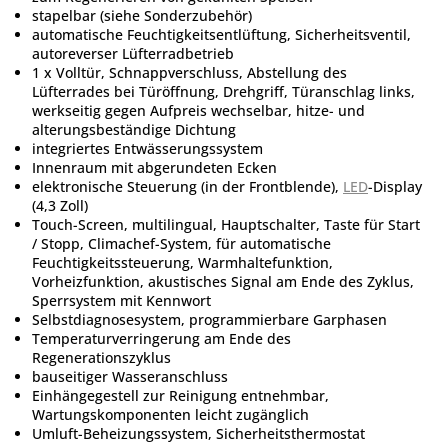
stapelbar (siehe Sonderzubehör)
automatische Feuchtigkeitsentlüftung, Sicherheitsventil,
autoreverser Lüfterradbetrieb
1 x Volltür, Schnappverschluss, Abstellung des
Lüfterrades bei Türöffnung, Drehgriff, Türanschlag links,
werkseitig gegen Aufpreis wechselbar, hitze- und
alterungsbeständige Dichtung
integriertes Entwässerungssystem
Innenraum mit abgerundeten Ecken
elektronische Steuerung (in der Frontblende),
LED
-Display
(4,3 Zoll)
Touch-Screen, multilingual, Hauptschalter, Taste für Start
/ Stopp, Climachef-System, für automatische
Feuchtigkeitssteuerung, Warmhaltefunktion,
Vorheizfunktion, akustisches Signal am Ende des Zyklus,
Sperrsystem mit Kennwort
Selbstdiagnosesystem, programmierbare Garphasen
Temperaturverringerung am Ende des
Regenerationszyklus
bauseitiger Wasseranschluss
Einhängegestell zur Reinigung entnehmbar,
Wartungskomponenten leicht zugänglich
Umluft-Beheizungssystem, Sicherheitsthermostat