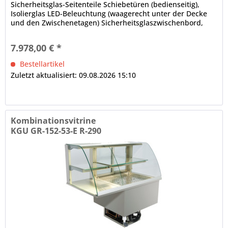
Sicherheitsglas-Seitenteile Schiebetüren (bedienseitig),
Isolierglas LED-Beleuchtung (waagerecht unter der Decke
und den Zwischenetagen) Sicherheitsglaszwischenbord,
höhen- und neigungsverstellbar, obere Auslagefläche nicht
gekühlt dicht verschweißte Innenwanne elektronische
7.978,00 € *
Steuerung Digitalanzeige, Bedienblende...
Bestellartikel
Zuletzt aktualisiert: 09.08.2026 15:10
Kombinationsvitrine
KGU GR-152-53-E R-290