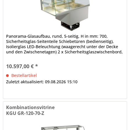
Panorama-Glasaufbau, rund, 5-seitig, H in mm: 700,
Sicherheitsglas-Seitenteile Schiebetüren (bedienseitig),
Isolierglas LED-Beleuchtung (waagerecht unter der Decke
und den Zwischenetagen) 2 x Sicherheitsglaszwischenbord,
höhen- und neigungsverstellbar, mittlere und obere
Auslagefläche nicht gekühlt dicht verschweißte
10.597,00 € *
Innenwanne, ungekühlter Teil offen elektronische
Steuerung...
Bestellartikel
Zuletzt aktualisiert: 09.08.2026 15:10
Kombinationsvitrine
KGU GR-120-70-Z