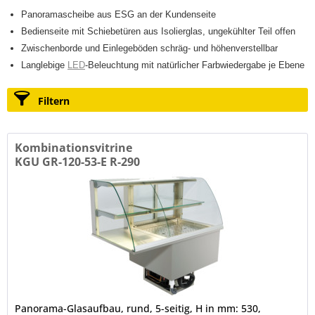
Panoramascheibe aus ESG an der Kundenseite
Bedienseite mit Schiebetüren aus Isolierglas, ungekühlter Teil offen
Zwischenborde und Einlegeböden schräg- und höhenverstellbar
Langlebige
LED
-Beleuchtung mit natürlicher Farbwiedergabe je Ebene
Filtern
Kombinationsvitrine
KGU GR-120-53-E R-290
Panorama-Glasaufbau, rund, 5-seitig, H in mm: 530,