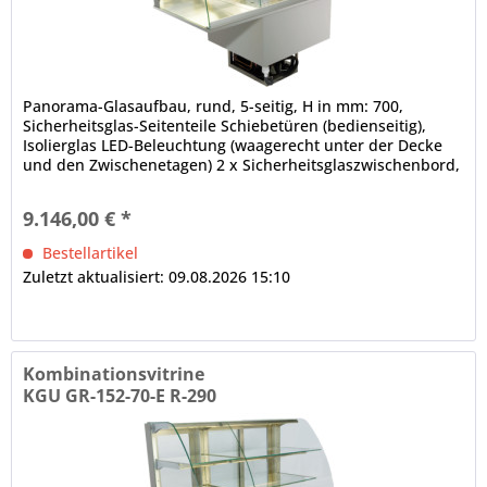
Panorama-Glasaufbau, rund, 5-seitig, H in mm: 700,
Sicherheitsglas-Seitenteile Schiebetüren (bedienseitig),
Isolierglas LED-Beleuchtung (waagerecht unter der Decke
und den Zwischenetagen) 2 x Sicherheitsglaszwischenbord,
höhen- und neigungsverstellbar, mittlere und obere
Auslagefläche nicht gekühlt dicht verschweißte
9.146,00 € *
Innenwanne, ungekühlter Teil offen elektronische
Steuerung...
Bestellartikel
Zuletzt aktualisiert: 09.08.2026 15:10
Kombinationsvitrine
KGU GR-152-70-E R-290