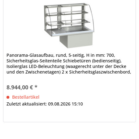
Panorama-Glasaufbau, rund, 5-seitig, H in mm: 700,
Sicherheitsglas-Seitenteile Schiebetüren (bedienseitig),
Isolierglas LED-Beleuchtung (waagerecht unter der Decke
und den Zwischenetagen) 2 x Sicherheitsglaszwischenbord,
höhen- und neigungsverstellbar, mittlere und obere
Auslagefläche nicht gekühlt dicht verschweißte
8.944,00 € *
Innenwanne, ungekühlter Teil offen elektronische
Steuerung...
Bestellartikel
Zuletzt aktualisiert: 09.08.2026 15:10