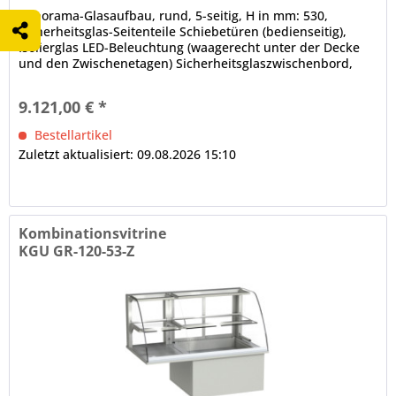
Panorama-Glasaufbau, rund, 5-seitig, H in mm: 530,
Sicherheitsglas-Seitenteile Schiebetüren (bedienseitig),
Isolierglas LED-Beleuchtung (waagerecht unter der Decke
und den Zwischenetagen) Sicherheitsglaszwischenbord,
höhen- und neigungsverstellbar, obere Auslagefläche nicht
gekühlt dicht verschweißte Innenwanne, ungekühlter Teil
9.121,00 € *
offen elektronische Steuerung Digitalanzeige,...
Bestellartikel
Zuletzt aktualisiert: 09.08.2026 15:10
Kombinationsvitrine
KGU GR-120-53-Z