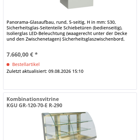
Panorama-Glasaufbau, rund, 5-seitig, H in mm: 530,
Sicherheitsglas-Seitenteile Schiebetüren (bedienseitig),
Isolierglas LED-Beleuchtung (waagerecht unter der Decke
und den Zwischenetagen) Sicherheitsglaszwischenbord,
höhen- und neigungsverstellbar, obere Auslagefläche nicht
gekühlt dicht verschweißte Innenwanne, ungekühlter Teil
7.660,00 € *
offen elektronische Steuerung Digitalanzeige,...
Bestellartikel
Zuletzt aktualisiert: 09.08.2026 15:10
Kombinationsvitrine
KGU GR-120-70-E R-290