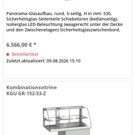
Panorama-Glasaufbau, rund, 5-seitig, H in mm: 530,
Sicherheitsglas-Seitenteile Schiebetüren (bedienseitig),
Isolierglas LED-Beleuchtung (waagerecht unter der Decke
und den Zwischenetagen) Sicherheitsglaszwischenbord,
höhen- und neigungsverstellbar, obere Auslagefläche nicht
gekühlt dicht verschweißte Innenwanne, ungekühlter Teil
6.566,00 € *
offen elektronische Steuerung Digitalanzeige,...
Bestellartikel
Zuletzt aktualisiert: 09.08.2026 15:10
Kombinationsvitrine
KGU GR-152-53-Z