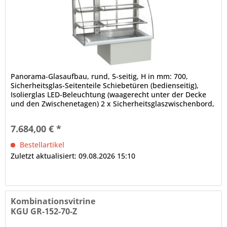
Panorama-Glasaufbau, rund, 5-seitig, H in mm: 700,
Sicherheitsglas-Seitenteile Schiebetüren (bedienseitig),
Isolierglas LED-Beleuchtung (waagerecht unter der Decke
und den Zwischenetagen) 2 x Sicherheitsglaszwischenbord,
höhen- und neigungsverstellbar, mittlere und obere
Auslagefläche nicht gekühlt dicht verschweißte
7.684,00 € *
Innenwanne, ungekühlter Teil offen elektronische
Steuerung...
Bestellartikel
Zuletzt aktualisiert: 09.08.2026 15:10
Kombinationsvitrine
KGU GR-152-70-Z