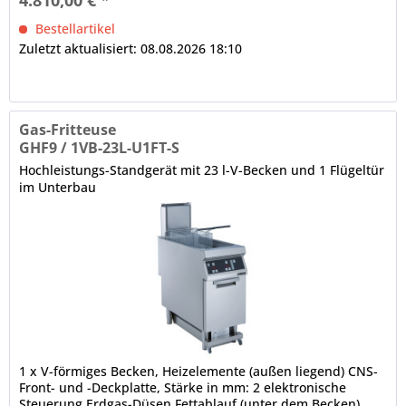
4.810,00 € *
Bestellartikel
Zuletzt aktualisiert: 08.08.2026 18:10
Gas-Fritteuse
GHF9 / 1VB-23L-U1FT-S
Hochleistungs-Standgerät mit 23 l-V-Becken und 1 Flügeltür
im Unterbau
1 x V-förmiges Becken, Heizelemente (außen liegend) CNS-
Front- und -Deckplatte, Stärke in mm: 2 elektronische
Steuerung Erdgas-Düsen Fettablauf (unter dem Becken)