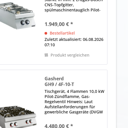
CNS-Topfgitter,
spülmaschinentauglich Pilot-
Zündflamme, Gas-Regelventil
1.949,00 € *
Bestellartikel
Zuletzt aktualisiert: 06.08.2026
07:10
Produkt vergleichen
Gasherd
GH9 / 4F-10-T
Tischgerät, 4 Flammen 10,0 kW
Pilot-Zündflamme, Gas-
Regelventil Hinweis: Laut
Aufstellanforderungen für
gewerbliche Gasgeräte (DVGW
G 631) ist es erforderlich, dass
Kochgeräte mit einem
4.480,00 € *
Anschlusswert ab 14 KW eine