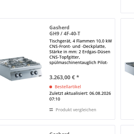
Gasherd
GH9 / 4F-40-T
Tischgerät, 4 Flammen 10,0 kW
CNS-Front- und -Deckplatte,
Stärke in mm: 2 Erdgas-Düsen
CNS-Topfgitter,
spülmaschinentauglich Pilot-
Zündflamme, Gas-Regelventil
Hinweis: Laut
3.263,00 € *
Aufstellanforderungen für
gewerbliche Gasgeräte (DVGW
Bestellartikel
G 631) ist es erforderlich,
Zuletzt aktualisiert: 06.08.2026
dass...
07:10
Produkt vergleichen