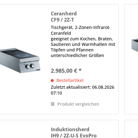
Ceranherd
CF9 / 2Z-T
Tischgerät, 2-Zonen-Infrarot-
Ceranfeld
geeignet zum Kochen, Braten,
Sautieren und Warmhalten mit
Töpfen und Pfannen
unterschiedlicher Größen
Infrarot-Cerankochfelder mit
leistungsstarken Strahlungs-
2.985,00 € *
Heizelementen für schnelle
und effiziente
Bestellartikel
Wärmeübertragung
Zuletzt aktualisiert: 06.08.2026
Ausstattung mit...
07:10
Produkt vergleichen
Induktionsherd
IH9 / 2Z-U-S EvoPro