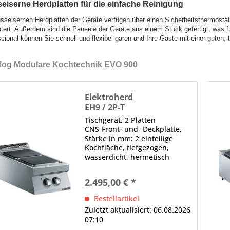
eiserne Herdplatten für die einfache Reinigung
sseisernen Herdplatten der Geräte verfügen über einen Sicherheitsthermostat
htert. Außerdem sind die Paneele der Geräte aus einem Stück gefertigt, was fü
sional können Sie schnell und flexibel garen und Ihre Gäste mit einer guten, 
log Modulare Kochtechnik EVO 900
Elektroherd
EH9 / 2P-T
Tischgerät, 2 Platten
CNS-Front- und -Deckplatte,
Stärke in mm: 2 einteilige
Kochfläche, tiefgezogen,
wasserdicht, hermetisch
versiegelt 7-Takt-Schalter je
Heizzone
2.495,00 € *
Bestellartikel
Zuletzt aktualisiert: 06.08.2026
07:10