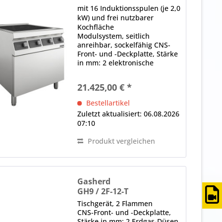
mit 16 Induktionsspulen (je 2,0
kW) und frei nutzbarer
Kochfläche
Modulsystem, seitlich
anreihbar, sockelfähig CNS-
Front- und -Deckplatte, Stärke
in mm: 2 elektronische
Steuerung je Kochzone
Betriebsanzeige,
21.425,00 € *
Drehknopfbedienung, 30
Leistungsstufen einstellbar,
Bestellartikel
Temperaturregelung,
Zuletzt aktualisiert: 06.08.2026
elektronischer...
07:10
Produkt vergleichen
Gasherd
GH9 / 2F-12-T
Tischgerät, 2 Flammen
CNS-Front- und -Deckplatte,
Stärke in mm: 2 Erdgas-Düsen