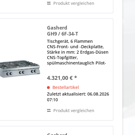
Produkt vergleichen
Gasherd
GH9 / 6F-34-T
Tischgerät, 6 Flammen
CNS-Front- und -Deckplatte,
Stärke in mm: 2 Erdgas-Düsen
CNS-Topfgitter,
spülmaschinentauglich Pilot-
Zündflamme, Gas-Regelventil,
unterschiedliche
4.321,00 € *
Brennerdurchmesser (flexibel
tauschbar) Hinweis: Laut
Bestellartikel
Aufstellanforderungen für...
Zuletzt aktualisiert: 06.08.2026
07:10
Produkt vergleichen