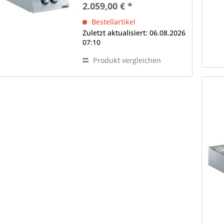
2.059,00 € *
Aufstellanforderungen für
gewerbliche Gasgeräte (DVGW
Bestellartikel
G 631) ist es erforderlich,
Zuletzt aktualisiert: 06.08.2026
dass...
07:10
Produkt vergleichen