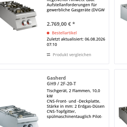
Aufstellanforderungen für
gewerbliche Gasgeräte (DVGW
G 631) ist es erforderlich, dass
Kochgeräte mit einem
2.769,00 € *
Anschlusswert ab 14 KW eine
Abführung der Abgase über
Bestellartikel
die Küchenlüftungsanlagen...
Zuletzt aktualisiert: 06.08.2026
07:10
Produkt vergleichen
Gasherd
GH9 / 2F-20-T
Tischgerät, 2 Flammen, 10,0
kW
CNS-Front- und -Deckplatte,
Stärke in mm: 2 Erdgas-Düsen
CNS-Topfgitter,
spülmaschinentauglich Pilot-
Zündflamme, Gas-Regelventil
Hinweis: Laut