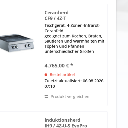
Ceranherd
CF9 / 4Z-T
Tischgerät, 4-Zonen-Infrarot-
Ceranfeld
geeignet zum Kochen, Braten,
Sautieren und Warmhalten mit
Töpfen und Pfannen
unterschiedlicher Größen
Infrarot-Cerankochfelder mit
leistungsstarken Strahlungs-
4.765,00 € *
Heizelementen für schnelle
und effiziente
Bestellartikel
Wärmeübertragung
Zuletzt aktualisiert: 06.08.2026
Ausstattung mit...
07:10
Produkt vergleichen
Induktionsherd
IH9 / 4Z-U-S EvoPro