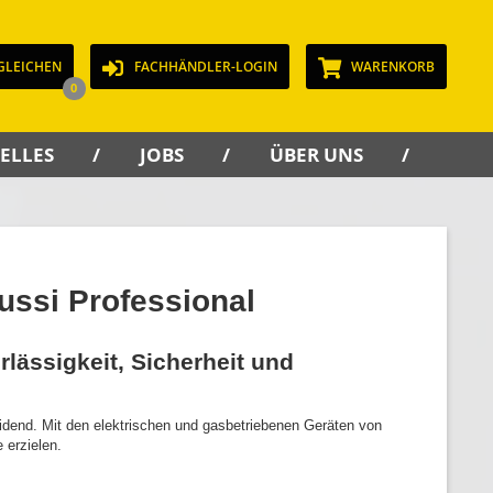
GLEICHEN
FACHHÄNDLER-LOGIN
WARENKORB
0
ELLES
JOBS
ÜBER UNS
KON
nussi Professional
lässigkeit, Sicherheit und
eidend. Mit den elektrischen und gasbetriebenen Geräten von
 erzielen.