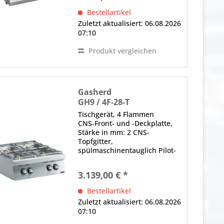
Abführung der Abgase über
Bestellartikel
die Küchenlüftungsanlagen...
Zuletzt aktualisiert: 06.08.2026
07:10
Produkt vergleichen
Gasherd
GH9 / 4F-28-T
Tischgerät, 4 Flammen
CNS-Front- und -Deckplatte,
Stärke in mm: 2 CNS-
Topfgitter,
spülmaschinentauglich Pilot-
Zündflamme, Gas-Regelventil,
unterschiedliche
3.139,00 € *
Brennerdurchmesser (flexibel
tauschbar) Hinweis: Laut
Bestellartikel
Aufstellanforderungen für
Zuletzt aktualisiert: 06.08.2026
gewerbliche Gasgeräte...
07:10