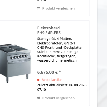
Produkt vergleichen
Elektroherd
EH9 / 4P-EBS
Standgerät, 4 Platten,
Elektrobratofen, GN 2-1
CNS-Front- und -Deckplatte,
Stärke in mm: 2 einteilige
Kochfläche, tiefgezogen,
wasserdicht, hermetisch
versiegelt 7-Takt-Schalter je
Heizzone, thermostatische
6.675,00 € *
Temperaturregelung
Bestellartikel
Zuletzt aktualisiert: 06.08.2026
07:10
Produkt vergleichen