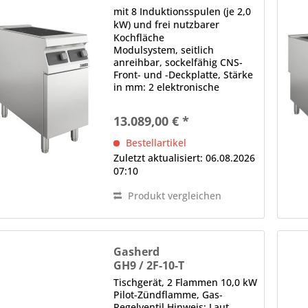
mit 8 Induktionsspulen (je 2,0
kW) und frei nutzbarer
Kochfläche
Modulsystem, seitlich
anreihbar, sockelfähig CNS-
Front- und -Deckplatte, Stärke
in mm: 2 elektronische
Steuerung je Kochzone
Betriebsanzeige,
13.089,00 € *
Drehknopfbedienung, 30
Leistungsstufen einstellbar,
Bestellartikel
Temperaturregelung,
Zuletzt aktualisiert: 06.08.2026
elektronischer...
07:10
Produkt vergleichen
Gasherd
GH9 / 2F-10-T
Tischgerät, 2 Flammen 10,0 kW
Pilot-Zündflamme, Gas-
Regelventil Hinweis: Laut