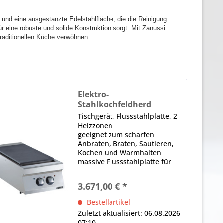
 und eine ausgestanzte Edelstahlfläche, die die Reinigung
r eine robuste und solide Konstruktion sorgt. Mit Zanussi
traditionellen Küche verwöhnen.
Elektro-
Stahlkochfeldherd
ESH9 / 2P-T
Tischgerät, Flussstahlplatte, 2
Heizzonen
geeignet zum scharfen
Anbraten, Braten, Sautieren,
Kochen und Warmhalten
massive Flussstahlplatte für
gleichmäßige
Wärmeverteilung und hohe
3.671,00 € *
Temperaturspeicherung zwei
separat regelbare Heizzonen à
Bestellartikel
3,5 kW Temperaturbereich von
Zuletzt aktualisiert: 06.08.2026
80 °C bis...
07:10