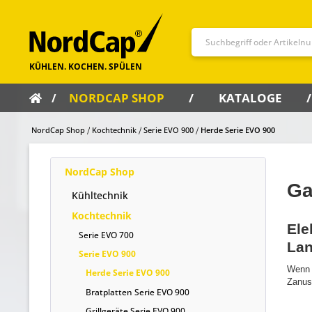
NORDCAP SHOP
KATALOGE
NordCap Shop
Kochtechnik
Serie EVO 900
Herde Serie EVO 900
NordCap Shop
Ga
Kühltechnik
Kochtechnik
Ele
Serie EVO 700
Lan
Serie EVO 900
Wenn e
Herde Serie EVO 900
Zanuss
Bratplatten Serie EVO 900
Grillgeräte Serie EVO 900