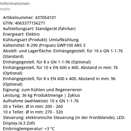
Informationen
mehr
Artikelnummer:
437054101
GTIN:
4063377156271
Aufstellungsart:
Standgerät (fahrbar)
Energieart:
Elektro
Kühlungsart (Produkt):
Umluftkühlung
Kältemittel:
R-290 (Propan) GWP100 AR5 3
Abstell- und Lagerfläche:
Einhängegestell, für 10 x GN 1-1-76
(Standard)
Einhängegestell, für 8 x GN 1-1-96 (Optional)
Einhängegestell, für 10 x EN 600 x 400, Abstand in mm: 76
(Optional)
Einhängegestell, für 8 x EN 600 x 400, Abstand in mm: 96
(Optional)
Eignung:
zum Kühlen und Regenerieren
Leistung:
36 kg Produktmenge | Zyklus
Aufnahme (wahlweise):
10 x GN 1-1-76
20 x Teller, Ø in mm: 200 - 260
10 x Teller, Ø in mm: 270 - 320
Steuerung:
elektronische Steuerung (in der Frontblende), LED-
Display (4,3 Zoll)
Einbringtemperatur:
+3 °C