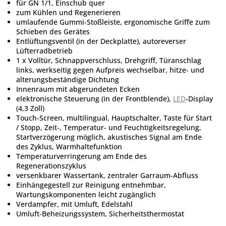
für GN 1/1, Einschub quer
zum Kühlen und Regenerieren
umlaufende Gummi-Stoßleiste, ergonomische Griffe zum
Schieben des Gerätes
Entlüftungsventil (in der Deckplatte), autoreverser
Lüfterradbetrieb
1 x Volltür, Schnappverschluss, Drehgriff, Türanschlag
links, werkseitig gegen Aufpreis wechselbar, hitze- und
alterungsbeständige Dichtung
Innenraum mit abgerundeten Ecken
elektronische Steuerung (in der Frontblende),
LED
-Display
(4,3 Zoll)
Touch-Screen, multilingual, Hauptschalter, Taste für Start
/ Stopp, Zeit-, Temperatur- und Feuchtigkeitsregelung,
Startverzögerung möglich, akustisches Signal am Ende
des Zyklus, Warmhaltefunktion
Temperaturverringerung am Ende des
Regenerationszyklus
versenkbarer Wassertank, zentraler Garraum-Abfluss
Einhängegestell zur Reinigung entnehmbar,
Wartungskomponenten leicht zugänglich
Verdampfer, mit Umluft, Edelstahl
Umluft-Beheizungssystem, Sicherheitsthermostat