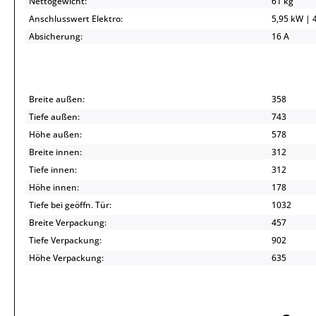
Nettogewicht:
61 kg
Anschlusswert Elektro:
5,95 kW | 
Absicherung:
16 A
Breite außen:
358
Tiefe außen:
743
Höhe außen:
578
Breite innen:
312
Tiefe innen:
312
Höhe innen:
178
Tiefe bei geöffn. Tür:
1032
Breite Verpackung:
457
Tiefe Verpackung:
902
Höhe Verpackung:
635