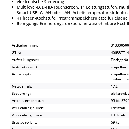
elektronische Steuerung
Multilevel-LCD-HD-Touchscreen, 11 Leistungsstufen, mult
Smart-USB, WLAN oder LAN, Arbeitstemperatur stufenlos 
4 Phasen-Kochstufe, Programmspeicherplätze für eigene
Reinigungs-Erinnerungsfunktion, herausnehmbare Kochf
Artikelnummer:
313300500
GTIN:
406337714
Aufstellungsart:
Tischgerät
Installationsart:
stapelbar
Aufbauoption:
stapelbar 
einbaufähi
Nettoinhalt:
17,2 l
Steuerung:
elektronis
Arbeitstemperatur:
95 bis 270 
Verkleidung außen:
Edelstahl
Verkleidung innen:
Edelstahl
Bruttogewicht:
69 kg