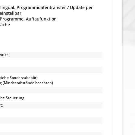
ilingual, Programmdatentransfer / Update per
einstellbar
 Programme, Auftaufunktion
läche
9075
(siehe Sonderzubehör)
g (Mindestabstände beachten)
che Steuerung
°C