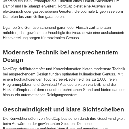
während ein Heißluftdämpfer die Funktion eines Umluft-Backofens um
Dampf und Heißdampf erweitert. NordCap bietet eine Auswahl an
elektronisch oder gasbetriebenen Geräten, die optimale Ergebnisse vom
Dämpfen bis zum Grillen garantieren.
Egal, ob Sie Gemüse schonend garen oder Fleisch zart anbraten
möchten, das gewünschte Feuchtigkeitsniveau sowie eine ausbalancierte
Hitzeverteilung sorgen für maximalen Genuss.
Modernste Technik bei ansprechendem
Design
NordCap Heißluftdämpfer und Konvektionsöfen bieten modernste Technik
bei ansprechendem Design für den optimalen kulinarischen Genuss. Mit
einem hochauflösenden Touchscreen-Bedienfeld, bis zu 1.000 freien
Programmplätzen und Download-/ Auslesefunktion via USB sind die
Heißluftdämpfer auf dem neuesten technischen Stand und bieten darüber
hinaus ein automatisches Reinigungssystem.
Geschwindigkeit und klare Sichtscheiben
Die Konvektionsöfen von NordCap bestechen durch ihre Geschwindigkeit
beim Aufwärmen der gewünschten Speisen. Die hohe
Brennraumtemperatur verhindert Verrußung und garantiert klare