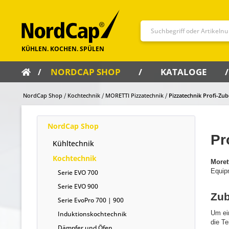
NORDCAP SHOP
KATALOGE
NordCap Shop
Kochtechnik
MORETTI Pizzatechnik
Pizzatechnik Profi-Zu
NordCap Shop
Pr
Kühltechnik
Kochtechnik
Moret
Equipm
Serie EVO 700
Serie EVO 900
Zub
Serie EvoPro 700 | 900
Um ein
Induktionskochtechnik
die Te
Dämpfer und Öfen