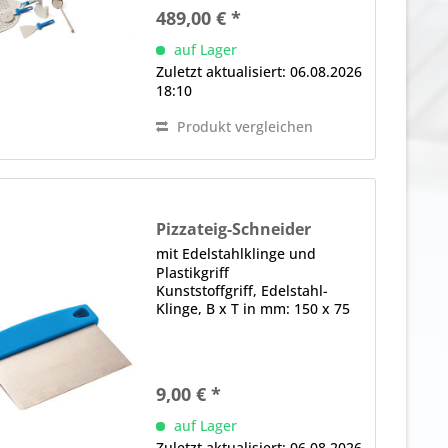
gelocht, Ø in mm: 20, Bürste
489,00 € *
mit Messingborsten,
ausrichtbar, Aluminium
auf Lager
Wandschaufelträger, für 2...
Zuletzt aktualisiert: 06.08.2026
18:10
Produkt vergleichen
Pizzateig-Schneider
mit Edelstahlklinge und
Plastikgriff
Kunststoffgriff, Edelstahl-
Klinge, B x T in mm: 150 x 75
9,00 € *
auf Lager
Zuletzt aktualisiert: 06.08.2026